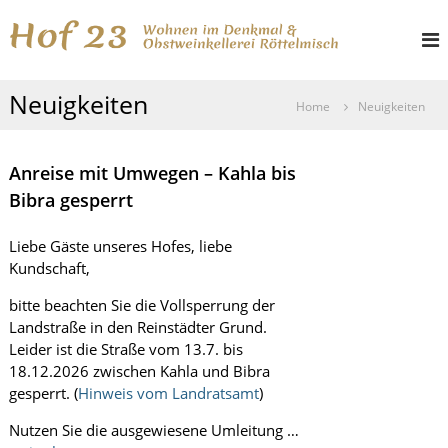
Z
H
W
u
o
o
m
h
I
f
n
Neuigkeiten
n
e
2
Home
Neuigkeiten
h
n
3
i
a
m
l
Anreise mit Umwegen – Kahla bis
D
t
e
Bibra gesperrt
s
n
k
p
Liebe Gäste unseres Hofes, liebe
m
r
a
Kundschaft,
i
l
n
u
bitte beachten Sie die Vollsperrung der
g
n
Landstraße in den Reinstädter Grund.
d
e
Leider ist die Straße vom 13.7. bis
O
n
18.12.2026 zwischen Kahla und Bibra
b
s
gesperrt. (
Hinweis vom Landratsamt
)
t
w
Nutzen Sie die ausgewiesene Umleitung …
e