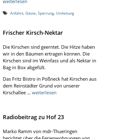
weiterlesen
i
n
,
,
,
Anfahrt
Gäste
Sperrung
Umleitung
k
e
l
Frischer Kirsch-Nektar
l
e
r
Die Kirschen sind geerntet. Die Hitze haben
e
wir in den Bäumen ertragen können. Die
i
R
Kirschen sind im Weinfass und als Nektar in
ö
Bag in Box abgefült.
t
t
Das Fritz Bistro in Pößneck hat Kirschen aus
e
dem Reinstädter Grund von unserer
l
Kirschallee …
weiterlesen
m
i
s
c
h
Radiobeitrag zu Hof 23
Marko Ramm von mdr-Thueringen
berichtet über die Ferienwohnungen von