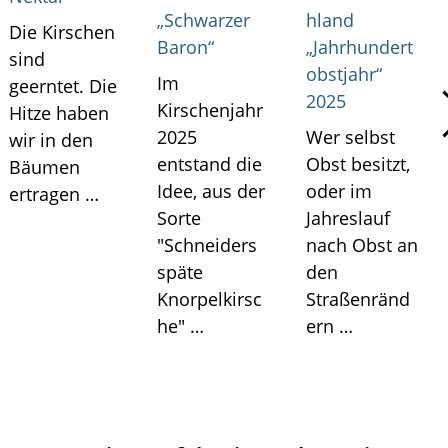
i
„Schwarzer
hland
Die Kirschen
n
Baron“
„Jahrhundert
k
sind
e
obstjahr“
Im
geerntet. Die
l
2025
l
Kirschenjahr
Hitze haben
e
2025
Wer selbst
wir in den
r
e
entstand die
Obst besitzt,
Bäumen
i
Idee, aus der
oder im
ertragen …
R
ö
Sorte
Jahreslauf
t
"Schneiders
nach Obst an
t
e
späte
den
l
Knorpelkirsc
Straßenränd
m
i
he" …
ern …
s
c
h