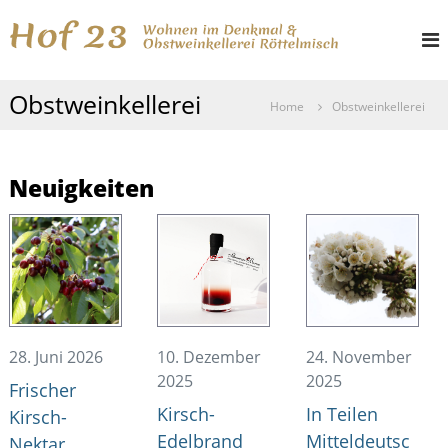
Z
H
W
u
o
o
m
h
I
f
n
Obstweinkellerei
n
e
2
Home
Obstweinkellerei
h
n
3
i
a
m
l
D
Neuigkeiten
t
e
s
n
k
p
m
r
a
i
l
n
u
g
n
d
e
O
28. Juni 2026
10. Dezember
24. November
n
b
2025
2025
Frischer
s
t
Kirsch-
In Teilen
Kirsch-
w
Edelbrand
Mitteldeutsc
Nektar
e