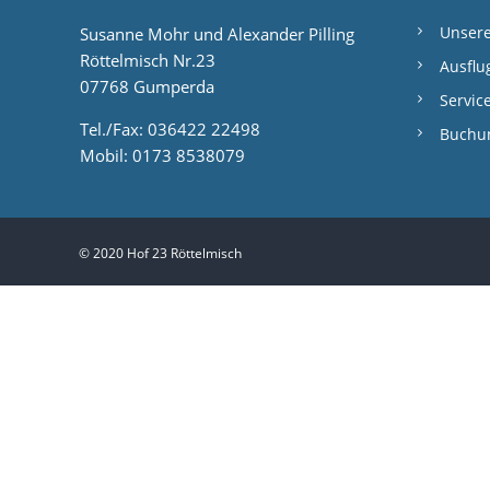
r
Unser
Susanne Mohr und Alexander Pilling
a
Röttelmisch Nr.23
Ausflu
07768 Gumperda
g
Servic
s
Tel./Fax: 036422 22498
Buchu
Mobil: 0173 8538079
n
a
v
© 2020 Hof 23 Röttelmisch
i
g
a
t
i
o