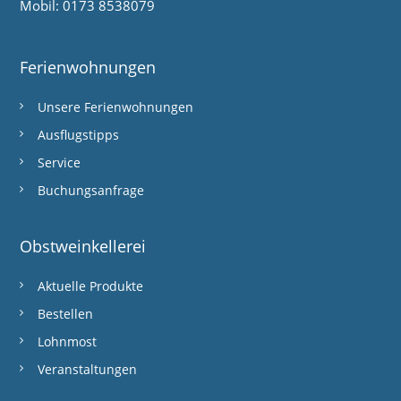
Mobil: 0173 8538079
a
v
Ferienwohnungen
i
g
Unsere Ferienwohnungen
a
Ausflugstipps
t
Service
i
Buchungsanfrage
o
Obstweinkellerei
n
Aktuelle Produkte
Bestellen
Lohnmost
Veranstaltungen