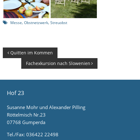
,
,
Messe
Obstnetzwerk
Streuobst
B
Quitten im Kommen
e
Fachexkursion nach Slowenien
i
t
r
Hof 23
a
Susanne Mohr und Alexander Pilling
g
Röttelmisch Nr.23
07768 Gumperda
s
n
Tel./Fax: 036422 22498