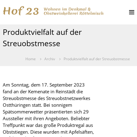
Z
H
W
u
o
o
m
h
I
f
n
Produktvielfalt auf der
n
e
2
h
n
3
Streuobstmesse
i
a
m
l
D
t
e
Home
Archiv
Produktvielfalt auf der Streuobstmesse
s
n
k
p
m
r
a
i
Am Sonntag, dem 17. September 2023
l
n
fand an der Kemenate in Reinstädt die
u
g
n
Streuobstmesse des Streuobstnetzwerkes
d
e
Ostthüringen statt. Bei sonnigem
O
n
Spätsommerwetter präsentierten sich 29
b
Aussteller mit ihren Angeboten. Beliebter
s
t
Treffpunkt war das große Produktregal aus
w
Obststiegen. Diese wurden mit Apfelsäften,
e