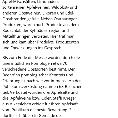
Apfel-Mischsäften, Limonaden,
i
sortenreinen Apfelweinen, Wildobst- und
n
anderen Obstweinen, Likören und Edel-
k
e
Obstbränden gefüllt. Neben Ostthüringer
l
Produkten, waren auch Produkte aus dem
l
Rodachtal, der Kyffhäuserregion und
e
Mittelthüringen vertreten. Hier traf man
r
e
sich und kam über Produkte, Produzenten
i
und Entwicklungen ins Gespräch.
R
ö
Bis zum Ende der Messe wurden durch die
t
unermüdlichen Pomologen etwa 70
t
verschiedene Obstsorten bestimmt. Der
e
Bedarf an pomologischer Kenntnis und
l
m
Erfahrung ist nach wie vor immens. An der
i
Publikumsverkostung nahmen 63 Besucher
s
teil. Verkostet wurden drei Apfelsäfte und
c
drei Apfelweine bzw. Cider. Steffi Krieger
h
aus Alkersleben erhielt für ihren Apfelsaft
vom Publikum die beste Bewertung. Sie
durfte sich über ein Gemälde des