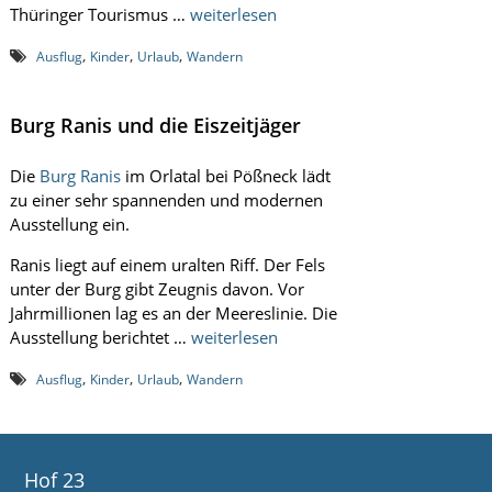
Thüringer Tourismus …
weiterlesen
i
n
k
,
,
,
Ausflug
Kinder
Urlaub
Wandern
e
l
l
Burg Ranis und die Eiszeitjäger
e
r
e
Die
Burg Ranis
im Orlatal bei Pößneck lädt
i
zu einer sehr spannenden und modernen
R
Ausstellung ein.
ö
t
Ranis liegt auf einem uralten Riff. Der Fels
t
unter der Burg gibt Zeugnis davon. Vor
e
l
Jahrmillionen lag es an der Meereslinie. Die
m
Ausstellung berichtet …
weiterlesen
i
s
,
,
,
Ausflug
Kinder
Urlaub
Wandern
c
h
Hof 23