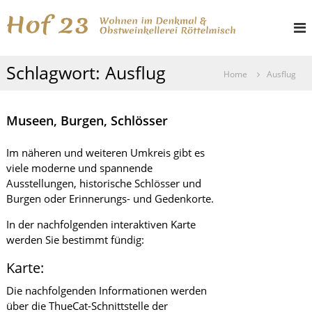
Z
H
W
u
o
o
m
h
I
f
n
Schlagwort:
Ausflug
n
e
2
Home
Ausflug
h
n
3
i
a
m
l
Museen, Burgen, Schlösser
D
t
e
s
n
Im näheren und weiteren Umkreis gibt es
k
p
viele moderne und spannende
m
r
Ausstellungen, historische Schlösser und
a
i
l
Burgen oder Erinnerungs- und Gedenkorte.
n
u
g
n
In der nachfolgenden interaktiven Karte
d
e
werden Sie bestimmt fündig:
O
n
b
Karte:
s
t
Die nachfolgenden Informationen werden
w
über die ThueCat-Schnittstelle der
e