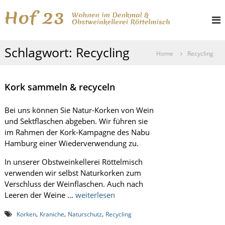
Z
H
W
u
o
o
m
h
I
f
n
Schlagwort:
Recycling
n
e
2
Home
Recycling
h
n
3
i
a
m
l
Kork sammeln & recyceln
D
t
e
s
n
Bei uns können Sie Natur-Korken von Wein
k
p
und Sektflaschen abgeben. Wir führen sie
m
r
im Rahmen der Kork-Kampagne des Nabu
a
i
l
Hamburg einer Wiederverwendung zu.
n
u
g
n
In unserer Obstweinkellerei Röttelmisch
d
e
verwenden wir selbst Naturkorken zum
O
n
Verschluss der Weinflaschen. Auch nach
b
Leeren der Weine …
weiterlesen
s
t
,
,
,
w
Korken
Kraniche
Naturschutz
Recycling
e