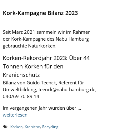
i
n
Kork-Kampagne Bilanz 2023
k
e
l
Seit März 2021 sammeln wir im Rahmen
l
e
der Kork-Kampagne des Nabu Hamburg
r
gebrauchte Naturkorken.
e
i
Korken-Rekordjahr 2023: Über 44
R
Tonnen Korken für den
ö
t
Kranichschutz
t
Bilanz von Guido Teenck, Referent für
e
l
Umweltbildung, teenck@nabu-hamburg.de,
m
040/69 70 89 14
i
s
Im vergangenen Jahr wurden über …
c
weiterlesen
h
,
,
Korken
Kraniche
Recycling