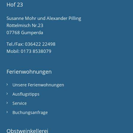
r
Hof 23
a
Susanne Mohr und Alexander Pilling
g
Röttelmisch Nr.23
07768 Gumperda
s
n
Tel./Fax: 036422 22498
Mobil: 0173 8538079
a
v
Ferienwohnungen
i
g
Unsere Ferienwohnungen
a
Ausflugstipps
t
Service
i
Buchungsanfrage
o
Obstweinkellerei
n