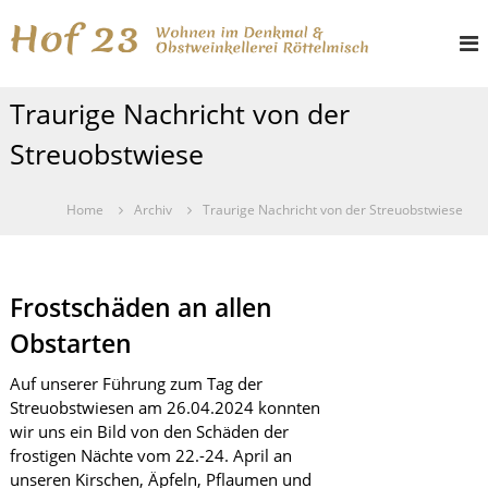
Z
H
W
u
o
o
m
h
I
f
n
Traurige Nachricht von der
n
e
2
h
n
3
Streuobstwiese
i
a
m
l
D
t
e
Home
Archiv
Traurige Nachricht von der Streuobstwiese
s
n
k
p
m
r
a
i
Frostschäden an allen
l
n
u
Obstarten
g
n
d
e
Auf unserer Führung zum Tag der
O
n
b
Streuobstwiesen am 26.04.2024 konnten
s
wir uns ein Bild von den Schäden der
t
frostigen Nächte vom 22.-24. April an
w
unseren Kirschen, Äpfeln, Pflaumen und
e