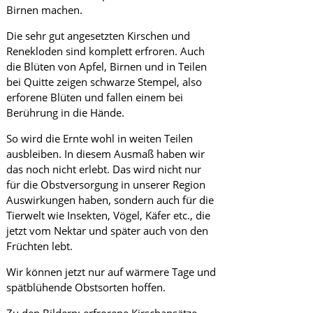
Birnen machen.
i
n
k
Die sehr gut angesetzten Kirschen und
e
Renekloden sind komplett erfroren. Auch
l
die Blüten von Apfel, Birnen und in Teilen
l
bei Quitte zeigen schwarze Stempel, also
e
erforene Blüten und fallen einem bei
r
e
Berührung in die Hände.
i
R
So wird die Ernte wohl in weiten Teilen
ö
ausbleiben. In diesem Ausmaß haben wir
t
das noch nicht erlebt. Das wird nicht nur
t
für die Obstversorgung in unserer Region
e
l
Auswirkungen haben, sondern auch für die
m
Tierwelt wie Insekten, Vögel, Käfer etc., die
i
jetzt vom Nektar und später auch von den
s
Früchten lebt.
c
h
Wir können jetzt nur auf wärmere Tage und
spätblühende Obstsorten hoffen.