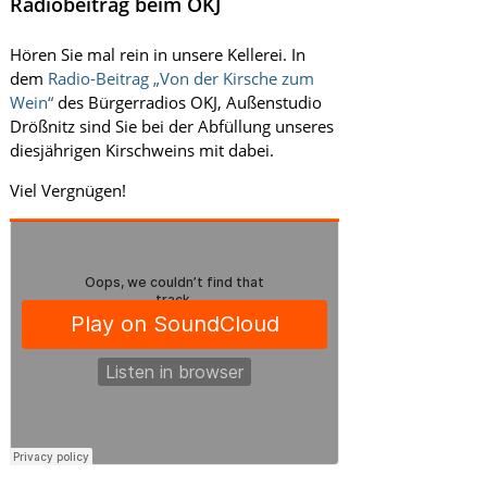
Radiobeitrag beim OKJ
i
n
Hören Sie mal rein in unsere Kellerei. In
k
e
dem
Radio-Beitrag „Von der Kirsche zum
l
Wein“
des Bürgerradios OKJ, Außenstudio
l
Drößnitz sind Sie bei der Abfüllung unseres
e
diesjährigen Kirschweins mit dabei.
r
e
Viel Vergnügen!
i
R
ö
t
t
e
l
m
i
s
c
h