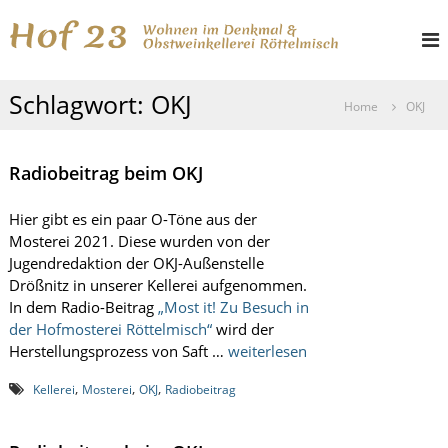
Z
H
W
u
o
o
m
h
I
f
n
Schlagwort:
OKJ
n
e
2
Home
OKJ
h
n
3
i
a
m
l
Radiobeitrag beim OKJ
D
t
e
s
n
Hier gibt es ein paar O-Töne aus der
k
p
Mosterei 2021. Diese wurden von der
m
r
Jugendredaktion der OKJ-Außenstelle
a
i
l
Drößnitz in unserer Kellerei aufgenommen.
n
u
In dem Radio-Beitrag
„
Most it! Zu Besuch in
g
n
der Hofmosterei Röttelmisch
“
wird der
d
e
Herstellungsprozess von Saft …
weiterlesen
O
n
b
,
,
,
s
Kellerei
Mosterei
OKJ
Radiobeitrag
t
w
e